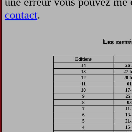
une erreur vous pouvez me 
contact
.
Les diff
Editions
14
26-
13
27 f
12
28 f
11
01
10
17-
9
25-
8
03
7
11-
6
13-
5
21-
4
15-