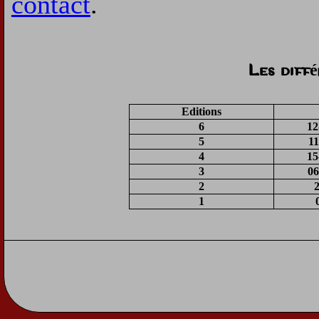
contact
.
Les diff
Editions
6
12
5
11
4
15
3
06
2
1