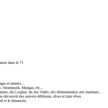
atour dans le 71
ngas et animes...
y, Steampunk, Mangas, etc...
mes, du Cosplay, du Jeu Vidéo, des démonstration arts martiaux...
re découvrir des univers différents, rêver et faire rêver.
edi et le dimanche.