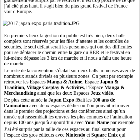
grandement été surpris par le festival et il est trop proche de ce que
j’ai cité plus haut, il s'agit bien du plus grand festival de France
voir d'Europe.
En premiers lieux la gestion du public est très bien, deux halls
complets sont réservés pour les files d’attente et les contrôles de
sécurités, le seul défaut serait les personnes qui ont des difficultés
pour se déplacer le chemin entre la gare du RER et le festival en
lui-même dépasse les 3 km de marche et il nous a fallu une heure
de marche.
Le reste de la convention s’étalait sur deux halls immenses avec de
nombreux stands divisés en plusieurs zones. On peut par exemple
retrouver les Espaces
Manga & Anime
, Espace
Japon &
Tradition
,
Village Cosplay & Activités
, l’Espace
Manga &
Merchandising
ainsi que les deux Espaces
Jeux vidéo
.
De plus cette année la
Japan Expo
fêtait les
100 ans de
l’animation
avec deux espaces dédier ou l’on pouvait retrouver
dans le premier des projections et des conférences ainsi qu’un
musée qui rassemblait les œuvres les plus connues de l’animation
depuis 100 ans jusqu’à aujourd’hui avec
Your Name
par exemple.
J’ai été surpris par la taille de ces espaces au final surtout pour
l’espace des gros éditeurs avec
Nintendo
et
Square Enix
qui