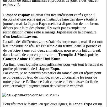
disposait de stands immenses et proposés de jouer à des jeux en
exclusivité.
L’
espace cosplay
lui aussi était très intéressant et très grand il
disposait d’une scène qui permettait de faire des shows toute la
journée, mais la
Japan Expo
mettait à disposition de nombreux
décors pour faire des photos, il y avait par exemple une
reconstitution d'
une salle à mangé Japonaise
ou la devanture
d’un
konbini Lawson
.
La taille des différentes zones était très surprenante, mais il est tout
à fait possible de réaliser l’ensemble du festival dans la journée et
de participe à une voir deux animations, nous avons fait un break
dans la salle de concert pour voir un
Tremplin J-Music
puis le
Concert Anime 100
avec
Umi Kuun
.
Au final, deux journées sont suffisantes pour voir tout le festival et
profite pleinement de la
Japan Expo
.
Par contre, je ne pourrais pas parler du samedi qui est réputé pour
avoir beaucoup trop de monde, en ce qui concerne les jours de
notre présence l’affluence était correcte et il était assez facile de
circuler malgré l’augmentation de visiteur le vendredi.
Pour résumer le festival en quelques lignes, la
Japan Expo
est un