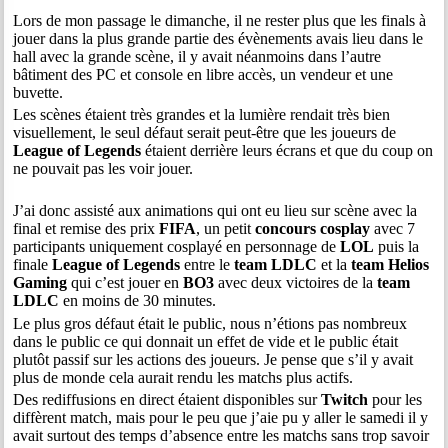
Lors de mon passage le dimanche, il ne rester plus que les finals à
jouer dans la plus grande partie des évènements avais lieu dans le
hall avec la grande scène, il y avait néanmoins dans l’autre
bâtiment des PC et console en libre accès, un vendeur et une
buvette.
Les scènes étaient très grandes et la lumière rendait très bien
visuellement, le seul défaut serait peut-être que les joueurs de
League of Legends
étaient derrière leurs écrans et que du coup on
ne pouvait pas les voir jouer.
J’ai donc assisté aux animations qui ont eu lieu sur scène avec la
final et remise des prix
FIFA
, un petit
concours cosplay
avec 7
participants uniquement cosplayé en personnage de
LOL
puis la
finale
League of Legends
entre le
team LDLC
et la
team Helios
Gaming
qui c’est jouer en
BO3
avec deux victoires de la
team
LDLC
en moins de 30 minutes.
Le plus gros défaut était le public, nous n’étions pas nombreux
dans le public ce qui donnait un effet de vide et le public était
plutôt passif sur les actions des joueurs. Je pense que s’il y avait
plus de monde cela aurait rendu les matchs plus actifs.
Des rediffusions en direct étaient disponibles sur
Twitch
pour les
diffèrent match, mais pour le peu que j’aie pu y aller le samedi il y
avait surtout des temps d’absence entre les matchs sans trop savoir