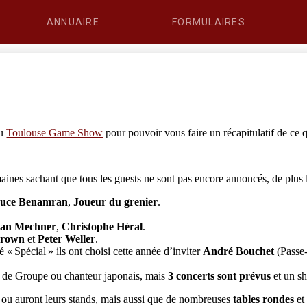
ANNUAIRE
FORMULAIRES
du
Toulouse Game Show
pour pouvoir vous faire un récapitulatif de ce q
ines sachant que tous les guests ne sont pas encore annoncés, de plus la
uce Benamran
,
Joueur du grenier
.
dan Mechner
,
Christophe Héral
.
rown
et
Peter Weller
.
é « Spécial » ils ont choisi cette année d’inviter
André Bouchet
(Passe-
as de Groupe ou chanteur japonais, mais
3 concerts sont prévus
et un s
es ou auront leurs stands, mais aussi que de nombreuses
tables rondes
e