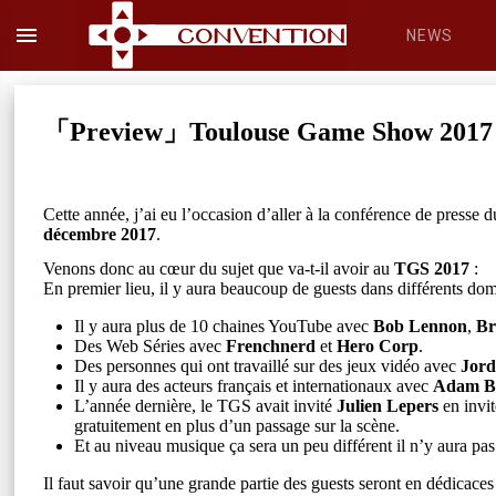
menu
NEWS
「Preview」Toulouse Game Show 2017
Cette année, j’ai eu l’occasion d’aller à la conférence de presse 
décembre 2017
.
Venons donc au cœur du sujet que va-t-il avoir au
TGS 2017
:
En premier lieu, il y aura beaucoup de guests dans différents doma
Il y aura plus de 10 chaines YouTube avec
Bob Lennon
,
Br
Des Web Séries avec
Frenchnerd
et
Hero Corp
.
Des personnes qui ont travaillé sur des jeux vidéo avec
Jor
Il y aura des acteurs français et internationaux avec
Adam B
L’année dernière, le TGS avait invité
Julien Lepers
en invit
gratuitement en plus d’un passage sur la scène.
Et au niveau musique ça sera un peu différent il n’y aura p
Il faut savoir qu’une grande partie des guests seront en dédicac