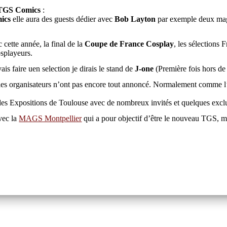
TGS Comics
:
ics
elle aura des guests dédier avec
Bob Layton
par exemple deux maga
 cette année, la final de la
Coupe de France Cosplay
, les sélections 
osplayeurs.
evais faire uen selection je dirais le stand de
J-one
(Première fois hors de 
les organisateurs n’ont pas encore tout annoncé. Normalement comme l’an
es Expositions de Toulouse avec de nombreux invités et quelques exclu
vec la
MAGS Montpellier
qui a pour objectif d’être le nouveau TGS, 