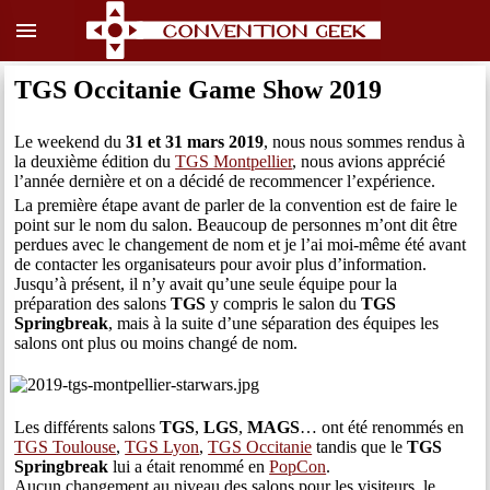
menu
TGS Occitanie Game Show 2019
Le weekend du
31 et 31 mars 2019
, nous nous sommes rendus à
la deuxième édition du
TGS Montpellier
, nous avions apprécié
l’année dernière et on a décidé de recommencer l’expérience.
La première étape avant de parler de la convention est de faire le
point sur le nom du salon. Beaucoup de personnes m’ont dit être
perdues avec le changement de nom et je l’ai moi-même été avant
de contacter les organisateurs pour avoir plus d’information.
Jusqu’à présent, il n’y avait qu’une seule équipe pour la
préparation des salons
TGS
y compris le salon du
TGS
Springbreak
, mais à la suite d’une séparation des équipes les
salons ont plus ou moins changé de nom.
Les différents salons
TGS
,
LGS
,
MAGS
… ont été renommés en
TGS Toulouse
,
TGS Lyon
,
TGS Occitanie
tandis que le
TGS
Springbreak
lui a était renommé en
PopCon
.
Aucun changement au niveau des salons pour les visiteurs, le