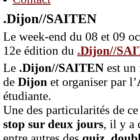
.Dijon//SAITEN
Le week-end du 08 et 09 oct
12e édition du
.Dijon//SA
Le
.Dijon//SAITEN
est un 
de
Dijon
et organiser par l’
étudiante.
Une des particularités de ce 
stop sur deux jours
, il y 
entre autres des
quiz
,
doubl