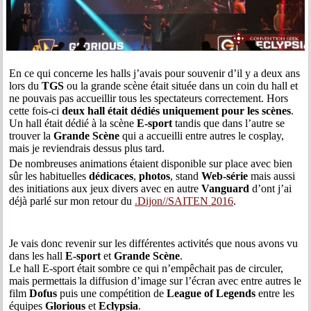
En ce qui concerne les halls j’avais pour souvenir d’il y a deux ans
lors du
TGS
ou la grande scène était située dans un coin du hall et
ne pouvais pas accueillir tous les spectateurs correctement. Hors
cette fois-ci
deux hall était dédiés uniquement pour les scènes
.
Un hall était dédié à la scène
E-sport
tandis que dans l’autre se
trouver la
Grande Scène
qui a accueilli entre autres le cosplay,
mais je reviendrais dessus plus tard.
De nombreuses animations étaient disponible sur place avec bien
sûr les habituelles
dédicaces
,
photos
, stand
Web-série
mais aussi
des initiations aux jeux divers avec en autre
Vanguard
d’ont j’ai
déjà parlé sur mon retour du
.Dijon//SAITEN 2016
.
Je vais donc revenir sur les différentes activités que nous avons vu
dans les hall
E-sport
et
Grande Scène
.
Le hall E-sport était sombre ce qui n’empêchait pas de circuler,
mais permettais la diffusion d’image sur l’écran avec entre autres le
film
Dofus
puis une compétition de
League of Legends
entre les
équipes
Glorious
et
Eclypsia
.